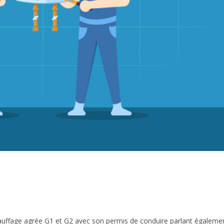
uffage agrée G1 et G2 avec son permis de conduire parlant égaleme